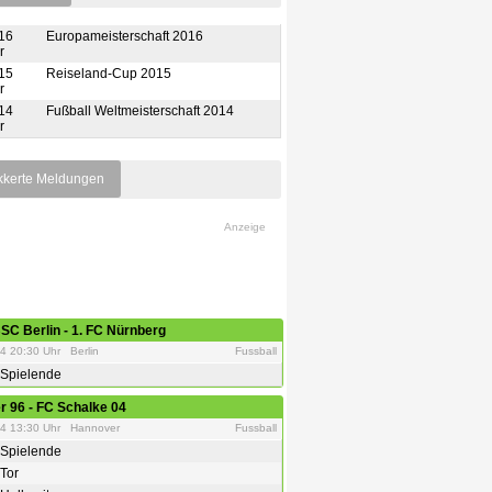
16
Europameisterschaft 2016
r
15
Reiseland-Cup 2015
r
14
Fußball Weltmeisterschaft 2014
r
kerte Meldungen
Anzeige
SC Berlin
-
1. FC Nürnberg
4 20:30 Uhr Berlin
Fussball
Spielende
r 96
-
FC Schalke 04
24 13:30 Uhr Hannover
Fussball
Spielende
Tor