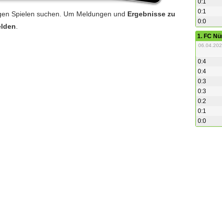
0:1
0:1
igen Spielen suchen. Um Meldungen und
Ergebnisse zu
0:0
elden
.
1. FC Nü
06.04.202
0:4
0:4
0:3
0:3
0:2
0:1
0:0