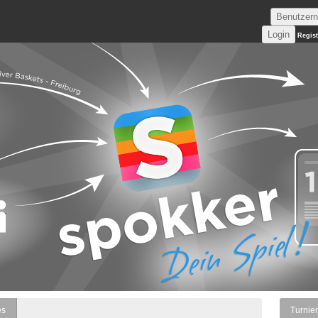
Regis
es
Turnier