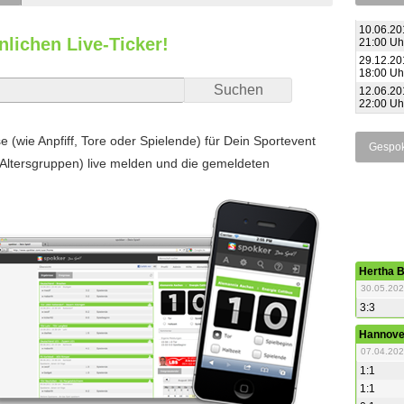
10.06.20
nlichen Live-Ticker!
21:00 Uh
29.12.20
18:00 Uh
12.06.20
22:00 Uh
 (wie Anpfiff, Tore oder Spielende) für Dein Sportevent
Gespok
 Altersgruppen) live melden und die gemeldeten
Hertha B
30.05.202
3:3
Hannove
07.04.20
1:1
1:1