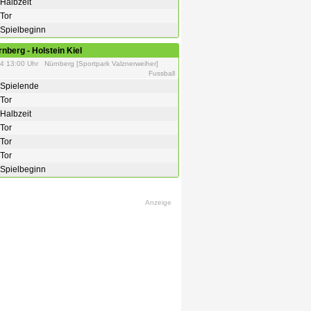
Halbzeit
Tor
Spielbeginn
rnberg
-
Holstein Kiel
4 13:00 Uhr Nürnberg [Sportpark Valznerweiher]
Fussball
Spielende
Tor
Halbzeit
Tor
Tor
Tor
Spielbeginn
Anzeige